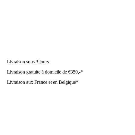
DES PRODUITS
Machine à traire
Robot de traite
Équipement stable
NR Agri des offres
Livraison sous 3 jours
Livraison gratuite à domicile de €350,-*
Livraison aux France et en Belgique*
Coûrt de transport et de livraison
Politique de confidentialité
Conditions de la Metaalunie
Retourner ou annuler
Détails du contact