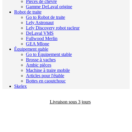
Pièces de chèvre
Gamme DeLaval origine
Robot de traite
Go to Robot de traite
Lely Astronaut
Lely Discovery robot racleur
DeLaval VMS
Fullwood Merlin
GEA MIone
Équipement stable
Go to Équipement stable
Brosse à vaches
Ambic pièces
Machine à traire mobile
Articles pour l'étable
Bottes en caoutchouc
Skelex
Livraison sous 3 jours
Livraison gratuite à domicile de €350,-*
Livraison aux France et en Belgique