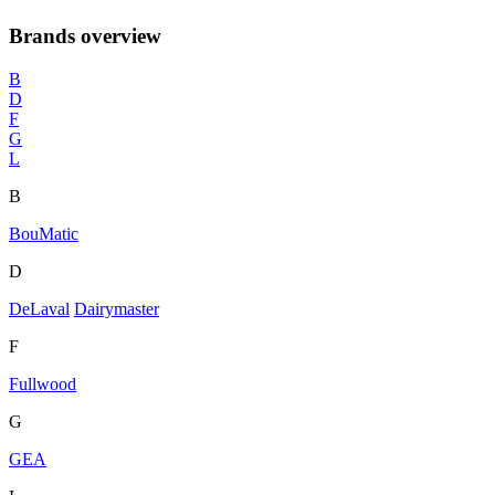
Brands overview
B
D
F
G
L
B
BouMatic
D
DeLaval
Dairymaster
F
Fullwood
G
GEA