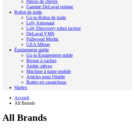
Pièces de chèvre
Gamme DeLaval origine
Robot de traite
Go to Robot de traite
Lely Astronaut
Lely Discovery robot racleur
DeLaval VMS
Fullwood Merlin
GEA MIone
Équipement stable
Go to Équipement stable
Brosse à vaches
Ambic pièces
Machine à traire mobile
Articles pour l'étable
Bottes en caoutchouc
Skelex
Accueil
All Brands
All Brands