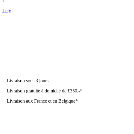
L
Lely
DES PRODUITS
Machine à traire
Robot de traite
Équipement stable
NR Agri des offres
Livraison sous 3 jours
Livraison gratuite à domicile de €350,-*
Livraison aux France et en Belgique*
Coûrt de transport et de livraison
Politique de confidentialité
Conditions de la Metaalunie