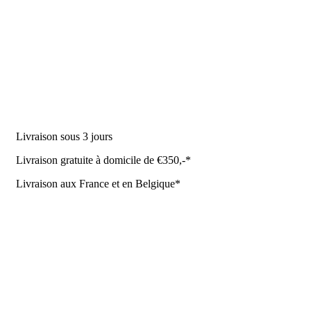
DES PRODUITS
Machine à traire
Robot de traite
Équipement stable
NR Agri des offres
Livraison sous 3 jours
Livraison gratuite à domicile de €350,-*
Livraison aux France et en Belgique*
Coûrt de transport et de livraison
Politique de confidentialité
Conditions de la Metaalunie
Retourner ou annuler
Détails du contact