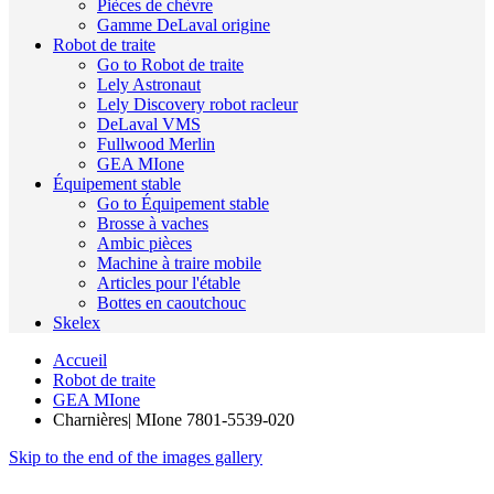
Pièces de chèvre
Gamme DeLaval origine
Robot de traite
Go to Robot de traite
Lely Astronaut
Lely Discovery robot racleur
DeLaval VMS
Fullwood Merlin
GEA MIone
Équipement stable
Go to Équipement stable
Brosse à vaches
Ambic pièces
Machine à traire mobile
Articles pour l'étable
Bottes en caoutchouc
Skelex
Accueil
Robot de traite
GEA MIone
Charnières| MIone 7801-5539-020
Skip to the end of the images gallery