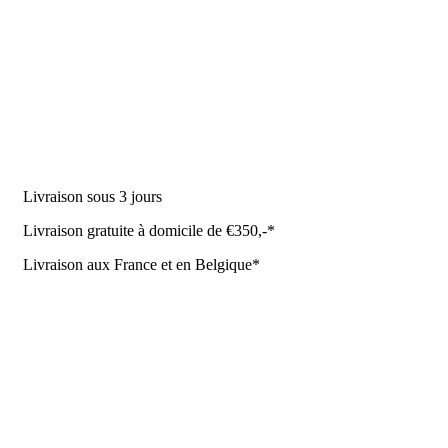
DES PRODUITS
Machine à traire
Robot de traite
Équipement stable
NR Agri des offres
Livraison sous 3 jours
Livraison gratuite à domicile de €350,-*
Livraison aux France et en Belgique*
Coûrt de transport et de livraison
Politique de confidentialité
Conditions de la Metaalunie
Retourner ou annuler
Détails du contact