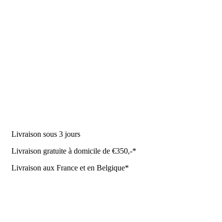
DES PRODUITS
Machine à traire
Robot de traite
Équipement stable
NR Agri des offres
Livraison sous 3 jours
Livraison gratuite à domicile de €350,-*
Livraison aux France et en Belgique*
Coûrt de transport et de livraison
Politique de confidentialité
Conditions de la Metaalunie