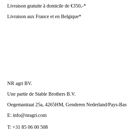
Livraison gratuite à domicile de €350,-*
Livraison aux France et en Belgique*
Coûrt de transport et de livraison
Politique de confidentialité
Conditions de la Metaalunie
Retourner ou annuler
Détails du contact
NR agri BV.
Une partie de Stable Brothers B.V.
Oegemastraat 25a, 4265HM, Genderen Nederland/Pays-Bas
E: info@nragri.com
T: +31 85 06 00 508