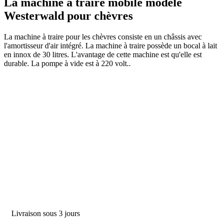
La machine à traire mobile modèle
Westerwald pour chèvres
La machine à traire pour les chèvres consiste en un châssis avec
l'amortisseur d'air intégré. La machine à traire possède un bocal à lait
en innox de 30 litres. L'avantage de cette machine est qu'elle est
durable. La pompe à vide est à 220 volt..
DES PRODUITS
Machine à traire
Robot de traite
Équipement stable
NR Agri des offres
Livraison sous 3 jours