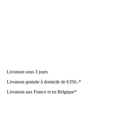
DES PRODUITS
Machine à traire
Robot de traite
Équipement stable
NR Agri des offres
Livraison sous 3 jours
Livraison gratuite à domicile de €350,-*
Livraison aux France et en Belgique*
Coûrt de transport et de livraison
Politique de confidentialité
Conditions de la Metaalunie
Retourner ou annuler