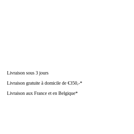
DES PRODUITS
Machine à traire
Robot de traite
Équipement stable
NR Agri des offres
Livraison sous 3 jours
Livraison gratuite à domicile de €350,-*
Livraison aux France et en Belgique*
Coûrt de transport et de livraison
Politique de confidentialité
Conditions de la Metaalunie
Retourner ou annuler