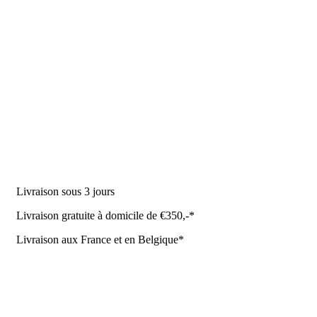
DES PRODUITS
Machine à traire
Robot de traite
Équipement stable
NR Agri des offres
Livraison sous 3 jours
Livraison gratuite à domicile de €350,-*
Livraison aux France et en Belgique*
Coûrt de transport et de livraison
Politique de confidentialité
Conditions de la Metaalunie