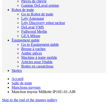
Pièces de chèvre
Gamme DeLaval origine
Robot de traite
Go to Robot de traite
Lely Astronaut
Lely Discovery robot racleur
DeLaval VMS
Fullwood Merlin
GEA MIone
Équipement stable
Go to Équipement stable
Brosse à vaches
Ambic pièces
Machine à traire mobile
Articles pour l'étable
Bottes en caoutchouc
Skelex
Accueil
Salle de traite
Manchons trayeurs
Manchon trayeur Millkrite IP10U-01-AIR
Skip to the end of the images gallery