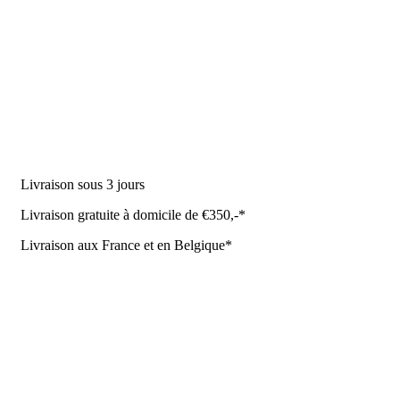
DES PRODUITS
Machine à traire
Robot de traite
Équipement stable
NR Agri des offres
Livraison sous 3 jours
Livraison gratuite à domicile de €350,-*
Livraison aux France et en Belgique*
Coûrt de transport et de livraison
Politique de confidentialité
Conditions de la Metaalunie
Retourner ou annuler