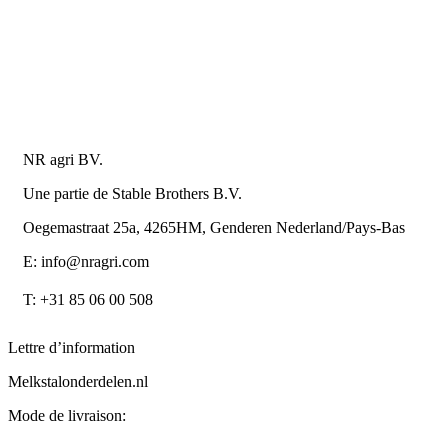
Politique de confidentialité
Conditions de la Metaalunie
Retourner ou annuler
Détails du contact
NR agri BV.
Une partie de Stable Brothers B.V.
Oegemastraat 25a, 4265HM, Genderen Nederland/Pays-Bas
E: info@nragri.com
T: +31 85 06 00 508
Lettre d’information
Melkstalonderdelen.nl
Mode de livraison: