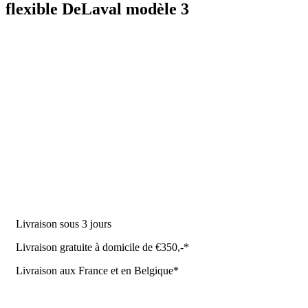
flexible DeLaval modèle 3
DES PRODUITS
Machine à traire
Robot de traite
Équipement stable
NR Agri des offres
Livraison sous 3 jours
Livraison gratuite à domicile de €350,-*
Livraison aux France et en Belgique*
Coûrt de transport et de livraison