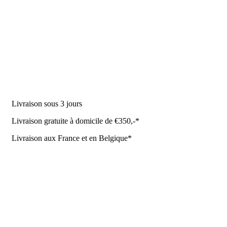
DES PRODUITS
Machine à traire
Robot de traite
Équipement stable
NR Agri des offres
Livraison sous 3 jours
Livraison gratuite à domicile de €350,-*
Livraison aux France et en Belgique*
Coûrt de transport et de livraison
Politique de confidentialité
Conditions de la Metaalunie
Retourner ou annuler
Détails du contact