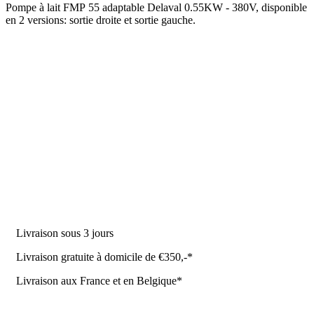
Pompe à
lait
FMP
55
adaptable
Delaval 0.55KW - 380V, disponible
en 2 versions: sortie droite et sortie gauche.
DES PRODUITS
Machine à traire
Robot de traite
Équipement stable
NR Agri des offres
Livraison sous 3 jours
Livraison gratuite à domicile de €350,-*
Livraison aux France et en Belgique*
Coûrt de transport et de livraison