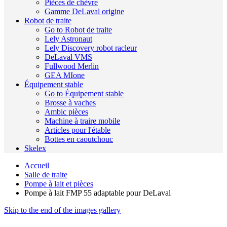
Pièces de chèvre
Gamme DeLaval origine
Robot de traite
Go to Robot de traite
Lely Astronaut
Lely Discovery robot racleur
DeLaval VMS
Fullwood Merlin
GEA MIone
Équipement stable
Go to Équipement stable
Brosse à vaches
Ambic pièces
Machine à traire mobile
Articles pour l'étable
Bottes en caoutchouc
Skelex
Accueil
Salle de traite
Pompe à lait et pièces
Pompe à lait FMP 55 adaptable pour DeLaval
Skip to the end of the images gallery