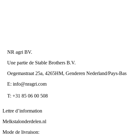
Politique de confidentialité
Conditions de la Metaalunie
Retourner ou annuler
Détails du contact
NR agri BV.
Une partie de Stable Brothers B.V.
Oegemastraat 25a, 4265HM, Genderen Nederland/Pays-Bas
E: info@nragri.com
T: +31 85 06 00 508
Lettre d’information
Melkstalonderdelen.nl
Mode de livraison: