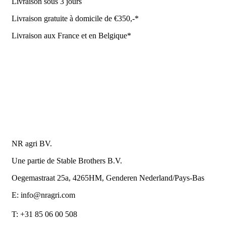
Livraison sous 3 jours
Livraison gratuite à domicile de €350,-*
Livraison aux France et en Belgique*
Coûrt de transport et de livraison
Politique de confidentialité
Conditions de la Metaalunie
Retourner ou annuler
Détails du contact
NR agri BV.
Une partie de Stable Brothers B.V.
Oegemastraat 25a, 4265HM, Genderen Nederland/Pays-Bas
E: info@nragri.com
T: +31 85 06 00 508