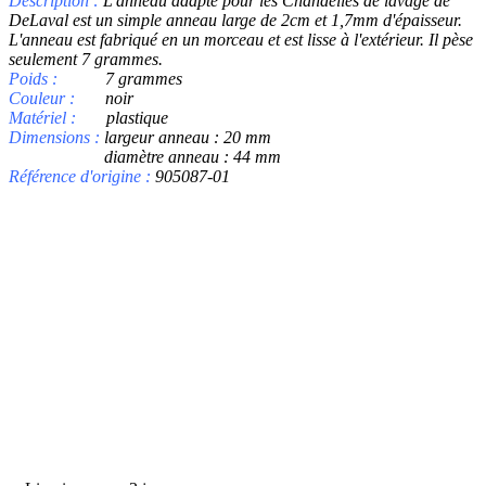
Description :
L'anneau adapté pour les Chandelles de lavage de
DeLaval est un simple anneau large de 2cm et 1,7mm d'épaisseur.
L'anneau est fabriqué en un morceau et est lisse à l'extérieur. Il pèse
seulement 7 grammes.
Poids :
7 grammes
Couleur :
noir
Matériel :
plastique
Dimensions :
largeur anneau : 20 mm
diamètre anneau : 44 mm
Référence d'origine :
905087-01
DES PRODUITS
Machine à traire
Robot de traite
Équipement stable
NR Agri des offres