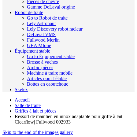
Pièces de chèvre
Gamme DeLaval origine
Robot de traite
Go to Robot de traite
Lely Astronaut
Lely Discovery robot racleur
DeLaval VMS
Fullwood Merlin
GEA MIone
Équipement stable
Go to Équipement stable
Brosse à vaches
Ambic pièces
Machine à traire mobile
Articles pour l'étable
Bottes en caoutchouc
Skelex
Accueil
Salle de traite
Griffes à lait et pièces
Ressort de maintien en innox adaptable pour griffe à lait
Clearflow| Fullwood 002933
Skip to the end of the images gallery