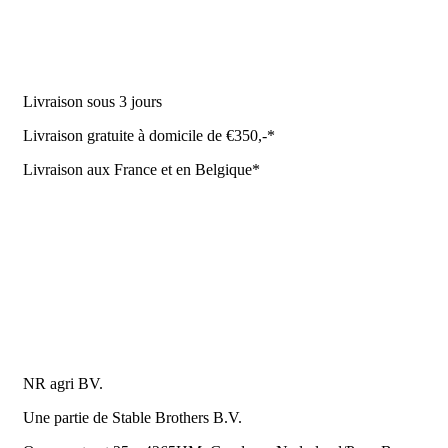
Équipement stable
NR Agri des offres
Livraison sous 3 jours
Livraison gratuite à domicile de €350,-*
Livraison aux France et en Belgique*
Coûrt de transport et de livraison
Politique de confidentialité
Conditions de la Metaalunie
Retourner ou annuler
Détails du contact
NR agri BV.
Une partie de Stable Brothers B.V.